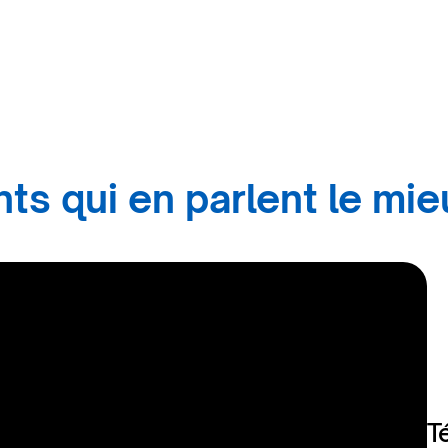
ts qui en parlent le mie
T