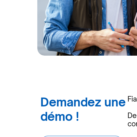
Demandez une
Fi
démo !
De
co