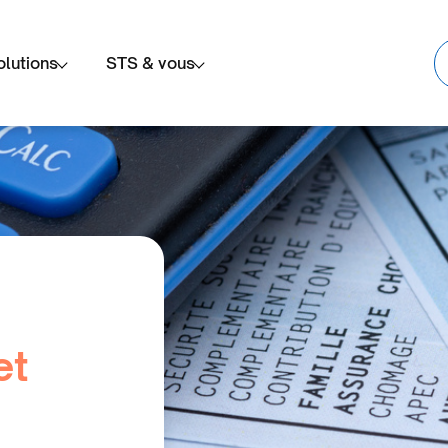
olutions
STS & vous
et