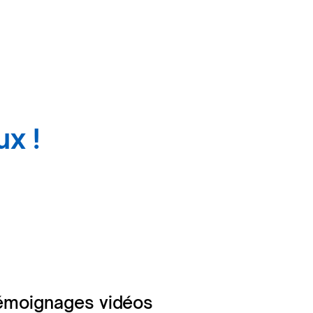
ux !
émoignages vidéos