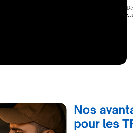
Dé
cli
Nos avant
pour les T