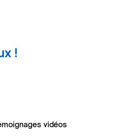
ux !
émoignages vidéos