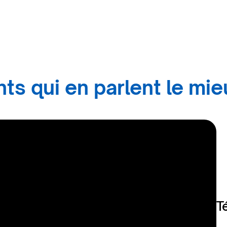
ts qui en parlent le mie
T