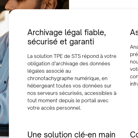
Archivage légal fiable,
As
sécurisé et garanti
Ana
pré
La solution TPE de STS répond à votre
nou
obligation d’archivage des données
vot
légales associé au
con
chronotachygraphe numérique, en
inf
hébergeant toutes vos données sur
nos serveurs sécurisés, accessibles à
tout moment depuis le portail avec
votre accès personnel.
Une solution clé-en main
Co