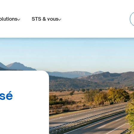
olutions
STS & vous
isé