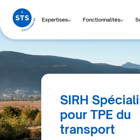
Expertises
Fonctionnalités
S
SIRH Spécial
pour TPE du
transport