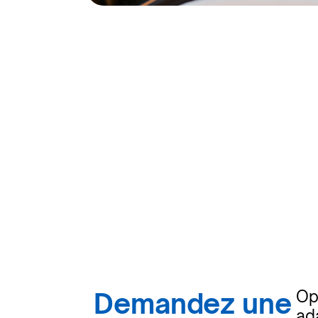
Demandez une
Op
ad