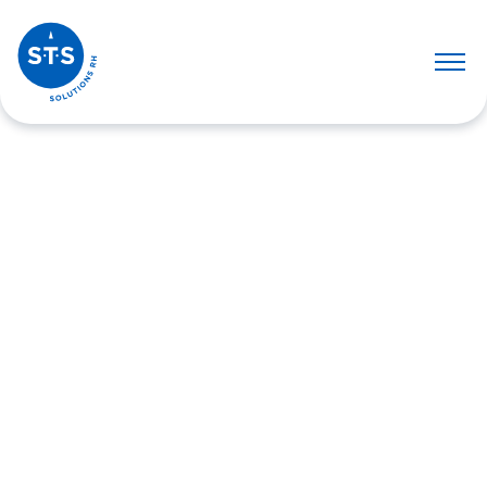
Politique de
confidentialité
Politique de Confidentialité
Dans le cadre de la mise en application du
nouveau Règlement sur la Protection des
Données Personnelles (RGPD) à partir du 25
mai 2018 et des dispositions légales
françaises intervenues à la suite, STS – Social
Transport Solutions souhaite présenter en