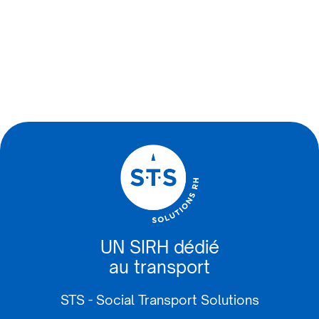
Marcuit, 69009 Lyon.
Vous pouvez contacter notre Délégué à la
Protection des Données Personnelles aux
coordonnées suivantes : dpo@stsweb.fr ou
STS – Social Transport Solutions –10 Rue Jean
Marcuit – 69009 LYON
UN SIRH dédié
au transport
STS - Social Transport Solutions